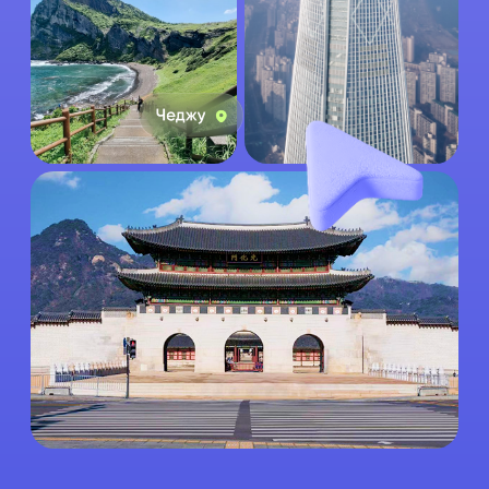
ЧТО ВАС ЖДЕТ
НА ВСТРЕЧЕ
01
Почему Азия вызывает тревогу,
особенно у начинающих
путешественников