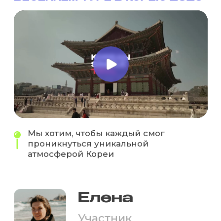
дистанционно поучаствовать в туре 😊
Желаем успехов Вашей школе Korean
Simple, ещё больше креативных идей
в организации туров! Успехов
и процветания! С уважением, родители
Вероники Саидовой.
ПОКАЗАТЬ ВСЕ ОТЗЫВЫ
ЧТО ГОВОРЯТ
УЧАСТНИКИ?