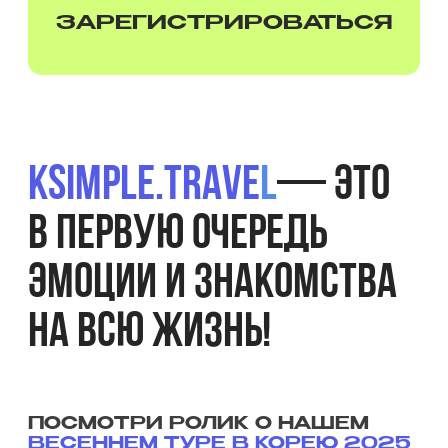
Большое спасибо организаторам
и кураторам тура! Спасибо за такое начало
года и за те эмоции, созданные
воспоминания, это было незабываемо!
Cпасибо участникам, что вы были так
открыты, искренни и общительны, что
действительно не забыли взять с собой
не только чемоданы, документы,
но и хорошее настроение!
Мария
Родитель
участника
Хотим выразить огромную благодарность
команде организаторов тура! Программа
тура была очень интересная
и насыщенная! Вероника постоянно
делилась своими эмоциями. Хочется
отметить Вашу заботу и внимание
к каждому участнику тура, о чем
Вероника писала нам постоянно! Также
спасибо за канал в Телеграмм, который
Вы вели, он позволил родителям