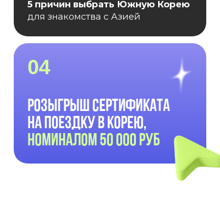
ДМИТРИЙ ПАК
— СООСНОВАТЕЛЬ ШКОЛЫ
KOREAN SIMPLE И ОРГАНИЗАТОР ЛАГЕРЯ
KSIMPLE.TRAVEL
Живёт в Южной Корее с 17 лет. Знаток
культуры страны и самых интересных
нетуристических локаций.
Поделится всеми секретами программы,
ответит на ваши вопросы и проведет
розыгрыш путевки.