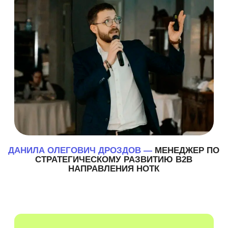
и за качественную организацию зимнего
лагеря. Я очень рада, что выбрала именно
вас и не разу об этом не пожалела.
Качество Вашей работы действительно
на высшем уровне, примечательно, то, что
вы не останавливаетесь на достигнутом
и модернизируете свою работу в ногу
со временем. Также хотелось отменить
вашу отзывчивость и профессионализм.
Культурная программа была очень
насыщенной и подстроена под каждого
участника тура. Также хотелось
поблагодарить вас за то, что дали
возможность всем участникам выбирать
дополнительные локации
самостоятельно и помогали
определяться с наилучшими
маршрутами, ваша поддержка 24/7
достойна уважения и похвалы.
Алексина
Участник
языкового тура