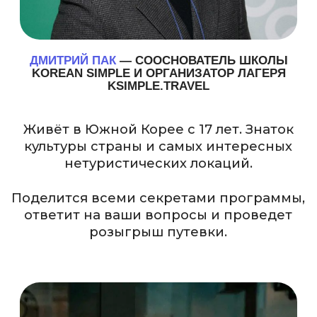
ПОСМОТРИ РОЛИК О НАШЕМ
ВЕСЕННЕМ ТУРЕ В КОРЕЮ 2025
Мы хотим, чтобы каждый смог
проникнуться уникальной
атмосферой Кореи
Елена
Участник
языкового тура
Уважаемые кураторы KSimple.Travel,
спасибо Вам за бесценный опыт