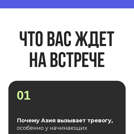
03
Как поехать в Корею в 2026 году:
подготовка, билеты, маршруты
02
5 причин выбрать Южную Корею
для знакомства с Азией
04
РОЗЫГРЫШ СЕРТИФИКАТА
НА ПОЕЗДКУ В КОРЕЮ,