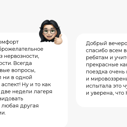
комфорт
Добрый вечерок
оброжелательное
спасибо всем в
з нервозности,
ребятам и учит
сти. Всегда
прекрасные кан
вые вопросы,
поездка очень
л ни в одной
и мировоззрени
аспект! Ну и то как
испытала это ч
 две недели лагеря
и уверена, что
видовать
и любая другая
и.