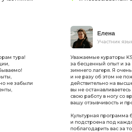
Елена
Участник язы
орам тура!
Уважаемые кураторы KSi
ции,
за бесценный опыт и з
бываемо!
зимнего лагеря. Я очень
рыты,
и не разу об этом не п
но не забыли
действительно на высше
енты,
вы не останавливаетесь
свою работу в ногу со 
вашу отзывчивость и п
Культурная программа 
и подстроена под каждо
поблагодарить вас за т