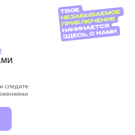
!
АМИ
и следите
ложениями