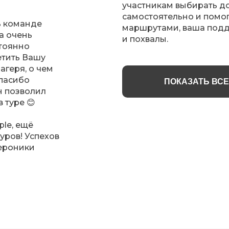
участникам выбирать д
самостоятельно и помо
ь команде
маршрутами, ваша подд
а очень
и похвалы.
тоянно
етить Вашу
агеря, о чем
спасибо
ПОКАЗАТЬ ВС
н позволил
 туре 😊
le, ещё
уров! Успехов
Вероники