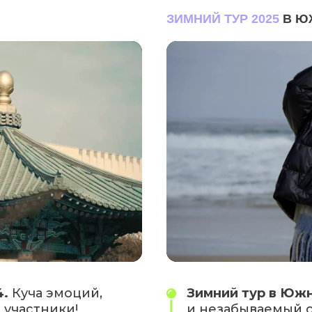
ЗИМНИЙ ТУР 2025
В Ю
4.
Куча эмоций,
Зимний тур в Южн
участники!
и незабываемый о