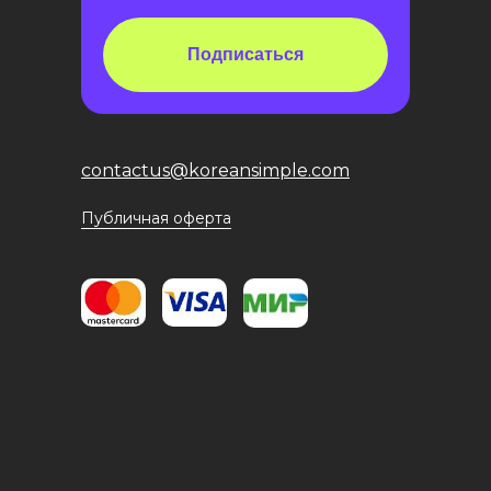
Подписаться
contactus@koreansimple.com
Публичная оферта