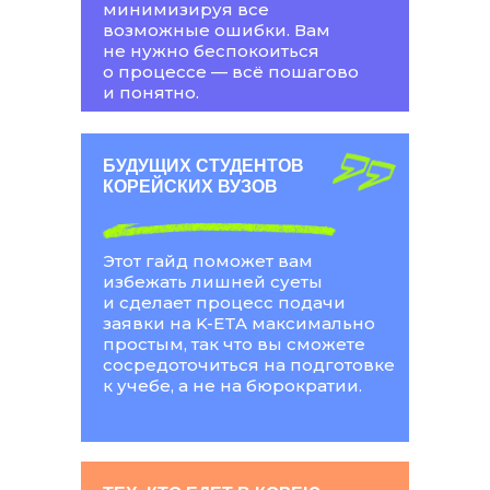
минимизируя все
возможные ошибки. Вам
не нужно беспокоиться
о процессе — всё пошагово
и понятно.
БУДУЩИХ СТУДЕНТОВ
КОРЕЙСКИХ ВУЗОВ
Этот гайд поможет вам
избежать лишней суеты
и сделает процесс подачи
заявки на K-ETA максимально
простым, так что вы сможете
сосредоточиться на подготовке
к учебе, а не на бюрократии.