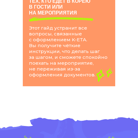
ТЕХ, КТО ЕДЕТ В КОРЕЮ
В ГОСТИ ИЛИ
НА МЕРОПРИЯТИЯ
Этот гайд устранит все
вопросы, связанные
с оформлением K-ETA.
Вы получите чёткие
инструкции, что делать шаг
за шагом, и сможете спокойно
поехать на мероприятие,
не переживая из-за
оформления документов.